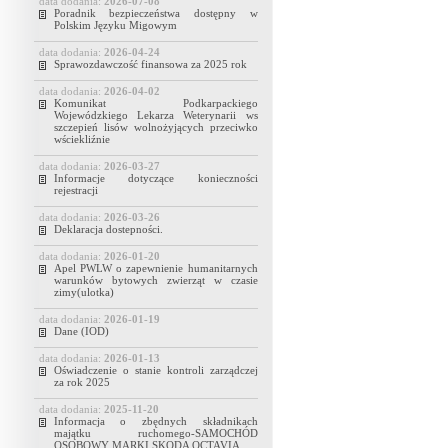
data dodania:
2026-07-08
Poradnik bezpieczeństwa dostępny w
Polskim Języku Migowym
data dodania:
2026-04-24
Sprawozdawczość finansowa za 2025 rok
data dodania:
2026-04-02
Komunikat Podkarpackiego
Wojewódzkiego Lekarza Weterynarii ws
szczepień lisów wolnożyjących przeciwko
wściekliźnie
data dodania:
2026-03-27
Informacje dotyczące konieczności
rejestracji
data dodania:
2026-03-26
Deklaracja dostepności.
data dodania:
2026-01-20
Apel PWLW o zapewnienie humanitarnych
warunków bytowych zwierząt w czasie
zimy(ulotka)
data dodania:
2026-01-19
Dane (IOD)
data dodania:
2026-01-13
Oświadczenie o stanie kontroli zarządczej
za rok 2025
data dodania:
2025-11-20
Informacja o zbędnych składnikach
majątku ruchomego-SAMOCHÓD
OSOBOWY MARKI SKODA OCTAVIA