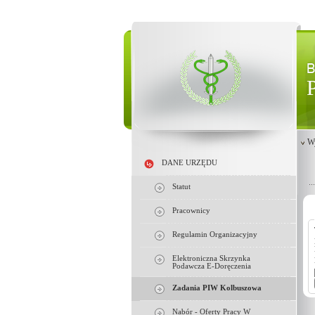
W
DANE URZĘDU
Statut
Pracownicy
Regulamin Organizacyjny
Elektroniczna Skrzynka
Podawcza E-Doręczenia
Zadania PIW Kolbuszowa
Nabór - Oferty Pracy W