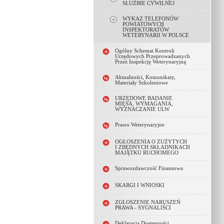
SŁUŻBIE CYWILNEJ
WYKAZ TELEFONÓW
POWIATOWYCH
INSPEKTORATÓW
WETERYNARII W POLSCE
Ogólny Schemat Kontroli
Urzędowych Przeprowadzanych
Przez Inspekcję Weterynaryjną
Aktualności, Komunikaty,
Materiały Szkoleniowe
URZĘDOWE BADANIE
MIĘSA, WYMAGANIA,
WYZNACZANIE ULW
Prawo Weterynaryjne
OGŁOSZENIA O ZUŻYTYCH
I ZBĘDNYCH SKŁADNIKACH
MAJĄTKU RUCHOMEGO
Sprawozdawczość Finansowa
SKARGI I WNIOSKI
ZGŁOSZENIE NARUSZEŃ
PRAWA - SYGNALIŚCI
Deklaracja Dostępności