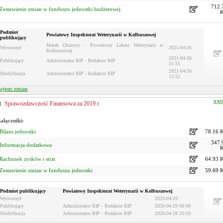
712.
Zestawienie zmian w funduszu jednostki budżetowej.
Podmiot
Powiatowy Inspektorat Weterynarii w Kolbuszowej
publikujący
Marek Olszowy - Powiatowy Lekarz Weterynarii w
Wytworzył
2021-04-26
Kolbuszowej
2021-04-26
Publikujący
Administrator BIP - Redaktor BIP
11:55
2021-04-26
Modyfikacja
Administrator BIP - Redaktor BIP
12:52
ejestr zmian
XM
Sprawozdawczość Finansowa za 2019 r.
ałączniki:
Bilans jednostki
78.16 
347.
Informacja dodatkowa
Rachunek zysków i strat
64.93 
Zestawienie zmian w funduszu jednostki
59.69 
Podmiot publikujący
Powiatowy Inspektorat Weterynarii w Kolbuszowej
Wytworzył
2020-04-29
Publikujący
Administrator BIP - Redaktor BIP
2020-04-29 08:00
Modyfikacja
Administrator BIP - Redaktor BIP
2020-04-28 20:19