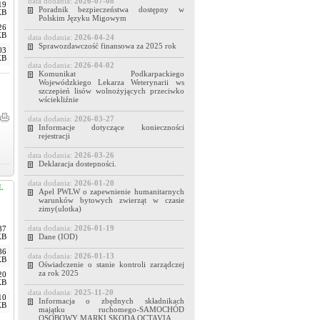
data dodania:
2026-07-08
19
Poradnik bezpieczeństwa dostępny w
KB
Polskim Języku Migowym
26
KB
data dodania:
2026-04-24
Sprawozdawczość finansowa za 2025 rok
03
KB
data dodania:
2026-04-02
Komunikat Podkarpackiego
Wojewódzkiego Lekarza Weterynarii ws
szczepień lisów wolnożyjących przeciwko
wściekliźnie
data dodania:
2026-03-27
Informacje dotyczące konieczności
rejestracji
data dodania:
2026-03-26
Deklaracja dostepności.
data dodania:
2026-01-20
L
Apel PWLW o zapewnienie humanitarnych
warunków bytowych zwierząt w czasie
zimy(ulotka)
data dodania:
2026-01-19
87
Dane (IOD)
KB
86
data dodania:
2026-01-13
KB
Oświadczenie o stanie kontroli zarządczej
za rok 2025
20
KB
data dodania:
2025-11-20
10
Informacja o zbędnych składnikach
KB
majątku ruchomego-SAMOCHÓD
OSOBOWY MARKI SKODA OCTAVIA