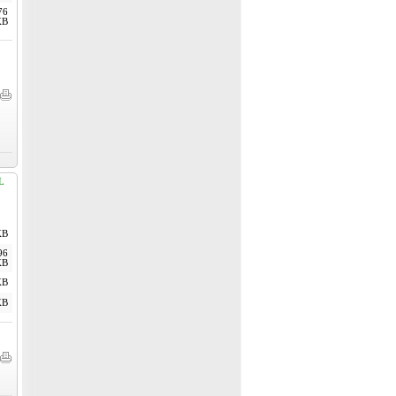
76
KB
L
KB
96
KB
KB
KB