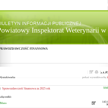
Powiatowy Inspektorat Weterynarii 
PRAWOZDAWCZOŚĆ FINANSOWA
Pasuje
Od:
Fraza:
wszystko
Do:
Treści archiwalne
Wyszukiwarka
pokaż wyszukiwarkę
XM
Sprawozdawczość finansowa za 2025 rok
ałączniki:
143.
Bilans