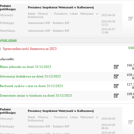
Podmiot
Powiatowy Inspektorat Weterynarii w Kolbuszowej
publikujący
Marek Olszowy - Powiatowy Lekarz Weterynarii w
Wytworzył
2025-04-30
Kolbuszowej
2025-04-30
Publikujący
Administrator BIP - Redaktor BIP
13:22
2025-05-07
Modyfikacja
Administrator BIP - Redaktor BIP
13:08
ejestr zmian
XM
Sprawozdawczość finansowa za 2023
ałączniki:
166.
Bilans jednostki na dzień 31/12/2023
439.
Informacja dodatkowa na dzień 31/12/2023
127.
Rachunek zysków i strat na dzień 31/12/2023
109.
Zestawienie zmian w funduszu na dzień 31/12/2023
Podmiot
Powiatowy Inspektorat Weterynarii w Kolbuszowej
publikujący
Marek Olszowy - Powiatowy Lekarz Weterynarii w
Wytworzył
2024-04-09
Kolbuszowej
2024-04-09
Publikujący
Administrator BIP - Redaktor BIP
08:06
2024-04-09