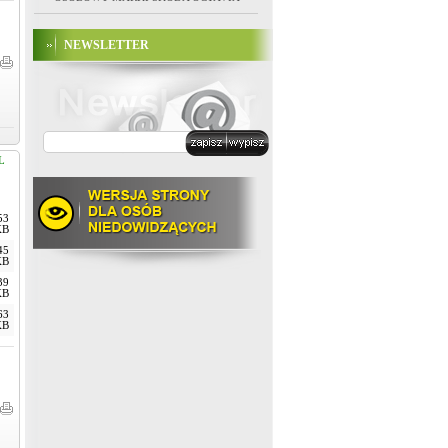
NEWSLETTER
L
53
KB
45
KB
39
KB
63
KB