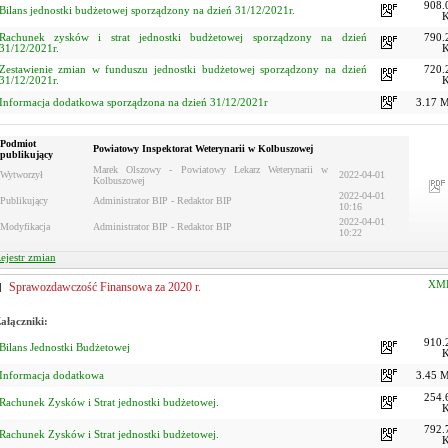
908.
Bilans jednostki budżetowej sporządzony na dzień 31/12/2021r.
Rachunek zysków i strat jednostki budżetowej sporządzony na dzień
790.
31/12/2021r.
Zestawienie zmian w funduszu jednostki budżetowej sporządzony na dzień
720.
31/12/2021r.
Informacja dodatkowa sporządzona na dzień 31/12/2021r
3.17 
Podmiot
Powiatowy Inspektorat Weterynarii w Kolbuszowej
publikujący
Marek Olszowy - Powiatowy Lekarz Weterynarii w
Wytworzył
2022-04-01
Kolbuszowej
2022-04-01
Publikujący
Administrator BIP - Redaktor BIP
10:16
2022-04-01
Modyfikacja
Administrator BIP - Redaktor BIP
10:22
ejestr zmian
XM
Sprawozdawczość Finansowa za 2020 r.
ałączniki:
910.
Bilans Jednostki Budżetowej
Informacja dodatkowa
3.45 
254.
Rachunek Zysków i Strat jednostki budżetowej.
792.
Rachunek Zysków i Strat jednostki budżetowej.