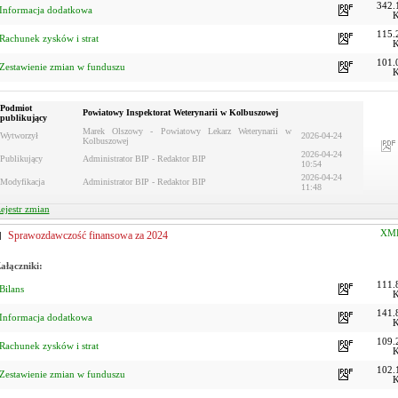
342.
Informacja dodatkowa
115.
Rachunek zysków i strat
101.
Zestawienie zmian w funduszu
Podmiot
Powiatowy Inspektorat Weterynarii w Kolbuszowej
publikujący
Marek Olszowy - Powiatowy Lekarz Weterynarii w
Wytworzył
2026-04-24
Kolbuszowej
2026-04-24
Publikujący
Administrator BIP - Redaktor BIP
10:54
2026-04-24
Modyfikacja
Administrator BIP - Redaktor BIP
11:48
ejestr zmian
XM
Sprawozdawczość finansowa za 2024
ałączniki:
111.
Bilans
141.
Informacja dodatkowa
109.
Rachunek zysków i strat
102.
Zestawienie zmian w funduszu