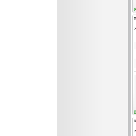
R
Z
R
Z