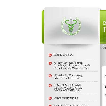
S
DANE URZĘDU
Ogólny Schemat Kontroli
Urzędowych Przeprowadzanych
Przez Inspekcję Weterynaryjną
Aktualności, Komunikaty,
Materiały Szkoleniowe
URZĘDOWE BADANIE
MIĘSA, WYMAGANIA,
WYZNACZANIE ULW
Z
Prawo Weterynaryjne
OGŁOSZENIA O ZUŻYTYCH