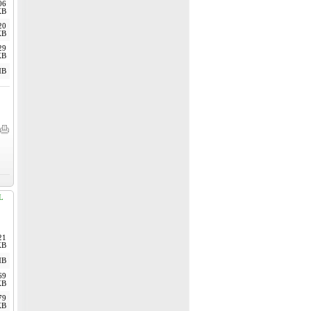
06
KB
20
KB
29
KB
MB
L
21
KB
MB
69
KB
79
KB