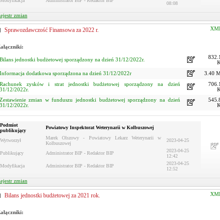
Modyfikacja
Administrator BIP - Redaktor BIP
08:08
ejestr zmian
XM
Sprawozdawczość Finansowa za 2022 r.
ałączniki:
832.
Bilans jednostki budżetowej sporządzony na dzień 31/12/2022r.
Informacja dodatkowa sporządzona na dzień 31/12/2022r
3.40 
Rachunek zysków i strat jednostki budżetowej sporządzony na dzień
706.
31/12/2022r.
Zestawienie zmian w funduszu jednostki budżetowej sporządzony na dzień
545.
31/12/2022r.
Podmiot
Powiatowy Inspektorat Weterynarii w Kolbuszowej
publikujący
Marek Olszowy - Powiatowy Lekarz Weterynarii w
Wytworzył
2023-04-25
Kolbuszowej
2023-04-25
Publikujący
Administrator BIP - Redaktor BIP
12:42
2023-04-25
Modyfikacja
Administrator BIP - Redaktor BIP
12:52
ejestr zmian
XM
Bilans jednostki budżetowej za 2021 rok.
ałączniki: