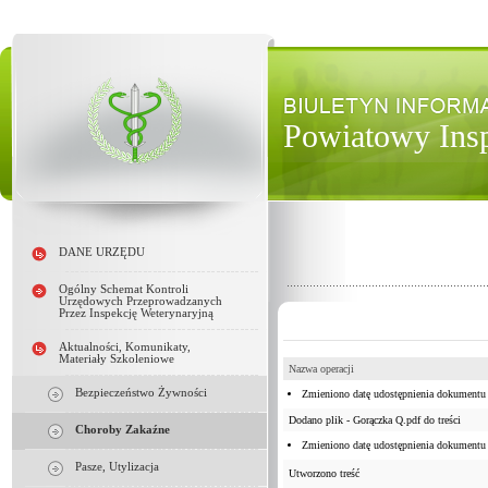
Powiatowy Insp
DANE URZĘDU
Ogólny Schemat Kontroli
Urzędowych Przeprowadzanych
Przez Inspekcję Weterynaryjną
Aktualności, Komunikaty,
Materiały Szkoleniowe
Nazwa operacji
Bezpieczeństwo Żywności
Zmieniono datę udostępnienia dokumentu
Dodano plik - Gorączka Q.pdf do treści
Choroby Zakaźne
Zmieniono datę udostępnienia dokumentu
Pasze, Utylizacja
Utworzono treść