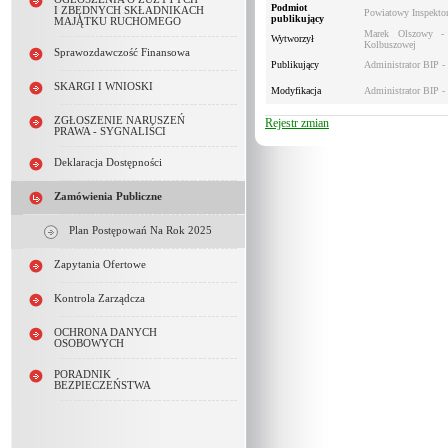
Podmiot
I ZBĘDNYCH SKŁADNIKACH
Powiatowy Inspektor
publikujący
MAJĄTKU RUCHOMEGO
Marek Olszowy - 
Wytworzył
Kolbuszowej
Sprawozdawczość Finansowa
Publikujący
Administrator BIP -
SKARGI I WNIOSKI
Modyfikacja
Administrator BIP -
ZGŁOSZENIE NARUSZEŃ
Rejestr zmian
PRAWA - SYGNALIŚCI
Deklaracja Dostępności
Zamówienia Publiczne
Plan Postępowań Na Rok 2025
Zapytania Ofertowe
Kontrola Zarządcza
OCHRONA DANYCH
OSOBOWYCH
PORADNIK
BEZPIECZEŃSTWA