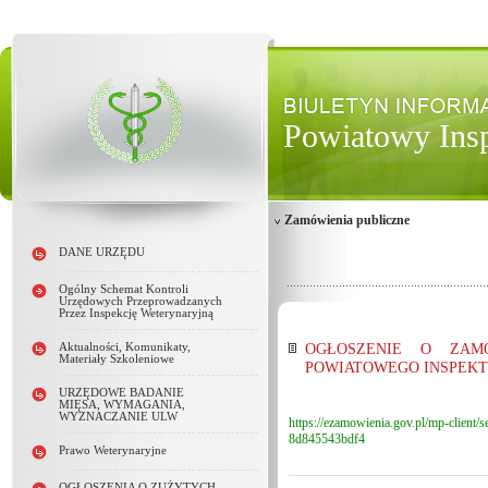
Powiatowy Insp
Zamówienia publiczne
DANE URZĘDU
Ogólny Schemat Kontroli
Urzędowych Przeprowadzanych
Przez Inspekcję Weterynaryjną
OGŁOSZENIE O ZAMÓ
Aktualności, Komunikaty,
Materiały Szkoleniowe
POWIATOWEGO INSPEKT
URZĘDOWE BADANIE
MIĘSA, WYMAGANIA,
WYZNACZANIE ULW
https://ezamowienia.gov.pl/mp-client
8d845543bdf4
Prawo Weterynaryjne
OGŁOSZENIA O ZUŻYTYCH