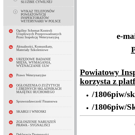
SŁUŻBIE CYWILNEJ
WYKAZ TELEFONÓW
POWIATOWYCH
INSPEKTORATÓW
WETERYNARII W POLSCE
tel./fa
Ogólny Schemat Kontroli
e-ma
Urzędowych Przeprowadzanych
Przez Inspekcję Weterynaryjną
P
Aktualności, Komunikaty,
Materiały Szkoleniowe
URZĘDOWE BADANIE
MIĘSA, WYMAGANIA,
WYZNACZANIE ULW
Powiatowy Insp
Prawo Weterynaryjne
korzysta z pla
OGŁOSZENIA O ZUŻYTYCH
I ZBĘDNYCH SKŁADNIKACH
/1806piw/sk
MAJĄTKU RUCHOMEGO
Sprawozdawczość Finansowa
/1806piw/S
SKARGI I WNIOSKI
ZGŁOSZENIE NARUSZEŃ
PRAWA - SYGNALIŚCI
Deklaracja Dostępności